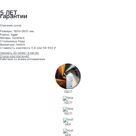
5 ЛЕТ
гарантии
Описание кухни
Размеры: 1800*2800 мм.
Корпус: Egger
Фасады: Sayerlack
Столешница: Кедр
Фурнитура: Hettich
Стоимость комплекта (1,8 п/м) 69 900 ₽
Заказать 3D проект и расчёт
Нужна консультация?
Работаем со всеми материалами
ЛДСП
ЛДСП
ЛДСП
MDF
MDF