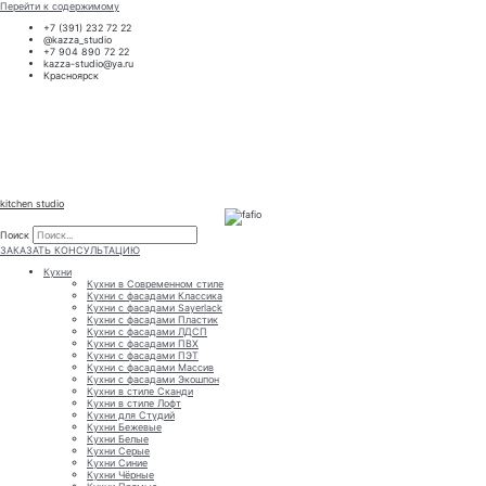
Перейти к содержимому
+7 (391) 232 72 22
@kazza_studio
+7 904 890 72 22
kazza-studio@ya.ru
Красноярск
kitchen studio
Поиск
Поиск
ЗАКАЗАТЬ КОНСУЛЬТАЦИЮ
Кухни
Кухни в Современном стиле
Кухни с фасадами Классика
Кухни с фасадами Sayerlack
Кухни с фасадами Пластик
Кухни с фасадами ЛДСП
Кухни с фасадами ПВХ
Кухни с фасадами ПЭТ
Кухни с фасадами Массив
Кухни с фасадами Экошпон
Кухни в стиле Сканди
Кухни в стиле Лофт
Кухни для Студий
Кухни Бежевые
Кухни Белые
Кухни Серые
Кухни Синие
Кухни Чёрные