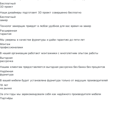
Бесплатный
3D проект
Наши дизайнеры подготовят 3D проект совершенно бесплатно
Бесплатный
замер
Технолог замерщик приедет в любое удобное для вас время на замер
Расширенная
гарантия
Мы уверены в качестве фурнитуры и даём гарантию до пяти лет
Монтаж
профессионалами
В нашей организации работают монтажники с многолетним опытом работы
Выгодная
рассрочка
Нашим клиентам предоставляется выгодная рассрочка без банка без процентов
Надёжная
фурнитура
В вашей мебели будет установлена фурнитура только от ведущих производителей
18 лет
на рынке
За эти годы мы зарекомендовали себя как надёжного производителя мебели
Партнёры