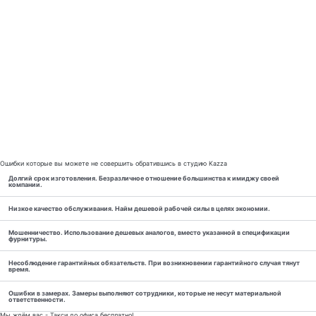
Ошибки которые вы можете не совершить обратившись в студию Kazza
Долгий срок изготовления. Безразличное отношение большинства к имиджу своей
компании.
Низкое качество обслуживания. Найм дешевой рабочей силы в целях экономии.
Мошенничество. Использование дешевых аналогов, вместо указанной в спецификации
фурнитуры.
Несоблюдение гарантийных обязательств. При возникновении гарантийного случая тянут
время.
Ошибки в замерах. Замеры выполняют сотрудники, которые не несут материальной
ответственности.
Мы ждём вас - Такси до офиса бесплатно!