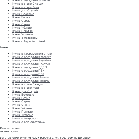
Кухни с фасадами Экошпон
Кухни в стиле Сканди
Кухни в стиле Лофт
Кухни для Студий
Кухни Бежевые
Кухни Белые
Кухни Серые
Кухни Синие
Кухни Чёрные
Кухни Прямые
Кухни Угловые
Кухни с Островом
Кухни с Барной стойкой
Меню
Кухни в Современном стиле
Кухни с фасадами Классика
Кухни с фасадами Sayerlack
Кухни с фасадами Пластик
Кухни с фасадами ЛДСП
Кухни с фасадами ПВХ
Кухни с фасадами ПЭТ
Кухни с фасадами Массив
Кухни с фасадами Экошпон
Кухни в стиле Сканди
Кухни в стиле Лофт
Кухни для Студий
Кухни Бежевые
Кухни Белые
Кухни Серые
Кухни Синие
Кухни Чёрные
Кухни Прямые
Кухни Угловые
Кухни с Островом
Кухни с Барной стойкой
Сжатые сроки
изготовления
Изготовление кухни от семи рабочих дней. Работаем по договору