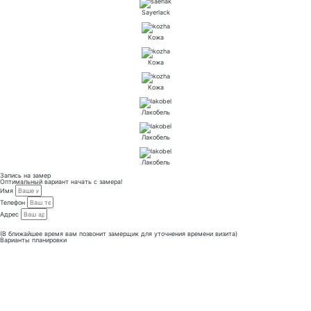
Sayerlack
Кожа
Кожа
Кожа
Лакобель
Лакобель
Лакобель
Запись на замер
Оптимальный вариант начать с замера!
Имя
Телефон
Адрес
Отправить
(В ближайшее время вам позвонит замерщик для уточнения времени визита)
Варианты планировки