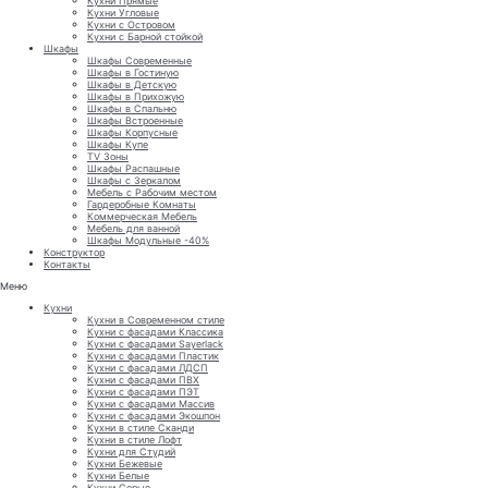
Кухни Прямые
Кухни Угловые
Кухни с Островом
Кухни с Барной стойкой
Шкафы
Шкафы Современные
Шкафы в Гостиную
Шкафы в Детскую
Шкафы в Прихожую
Шкафы в Спальню
Шкафы Встроенные
Шкафы Корпусные
Шкафы Купе
TV Зоны
Шкафы Распашные
Шкафы с Зеркалом
Мебель с Рабочим местом
Гардеробные Комнаты
Коммерческая Мебель
Мебель для ванной
Шкафы Модульные -40%
Конструктор
Контакты
Меню
Кухни
Кухни в Современном стиле
Кухни с фасадами Классика
Кухни с фасадами Sayerlack
Кухни с фасадами Пластик
Кухни с фасадами ЛДСП
Кухни с фасадами ПВХ
Кухни с фасадами ПЭТ
Кухни с фасадами Массив
Кухни с фасадами Экошпон
Кухни в стиле Сканди
Кухни в стиле Лофт
Кухни для Студий
Кухни Бежевые
Кухни Белые
Кухни Серые