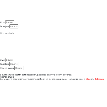
Имя
Телефон
Заказать консультацию
Kitchen studio
Имя
Телефон
Номер кухни
Заказать проект
В ближайшее время вам позвонит дизайнер для уточнения деталей.
Kitchen studio
Вы можете рассчитать стоимость мебели не выходя из дома... Напишите нам в
Max
или
Telegram