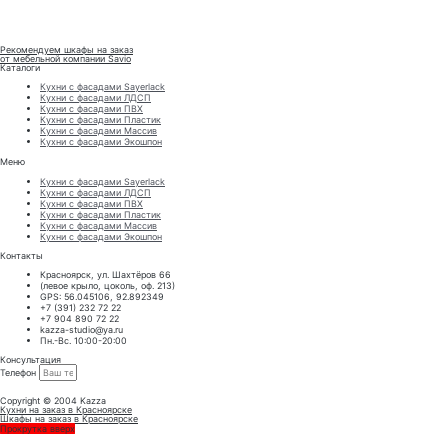
Рекомендуем шкафы на заказ
от мебельной компании Savio
Каталоги
Кухни с фасадами Sayerlack
Кухни с фасадами ЛДСП
Кухни с фасадами ПВХ
Кухни с фасадами Пластик
Кухни с фасадами Массив
Кухни с фасадами Экошпон
Меню
Кухни с фасадами Sayerlack
Кухни с фасадами ЛДСП
Кухни с фасадами ПВХ
Кухни с фасадами Пластик
Кухни с фасадами Массив
Кухни с фасадами Экошпон
Контакты
Красноярск, ул. Шахтёров 66
(левое крыло, цоколь, оф. 213)
GPS: 56.045106, 92.892349
+7 (391) 232 72 22
+7 904 890 72 22
kazza-studio@ya.ru
Пн.-Вс. 10:00-20:00
Консультация
Телефон
ЗАКАЗАТЬ КОНСУЛЬТАЦИЮ
Copyright © 2004 Kazza
Кухни на заказ в Красноярске
Шкафы на заказ в Красноярске
Прокрутка вверх