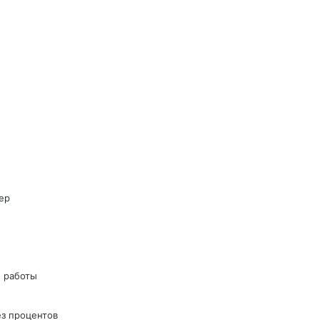
ер
 работы
ез процентов