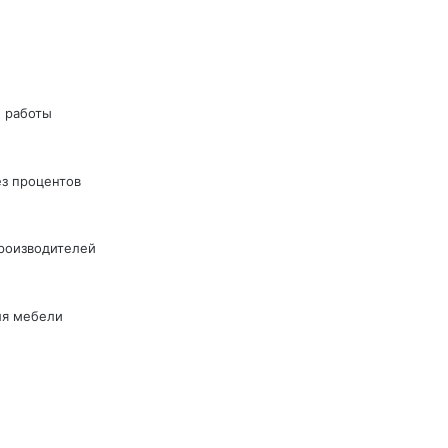
 работы
ез процентов
производителей
ля мебели