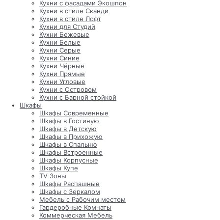
Кухни с фасадами Экошпон
Кухни в стиле Сканди
Кухни в стиле Лофт
Кухни для Студий
Кухни Бежевые
Кухни Белые
Кухни Серые
Кухни Синие
Кухни Чёрные
Кухни Прямые
Кухни Угловые
Кухни с Островом
Кухни с Барной стойкой
Шкафы
Шкафы Современные
Шкафы в Гостиную
Шкафы в Детскую
Шкафы в Прихожую
Шкафы в Спальню
Шкафы Встроенные
Шкафы Корпусные
Шкафы Купе
TV Зоны
Шкафы Распашные
Шкафы с Зеркалом
Мебель с Рабочим местом
Гардеробные Комнаты
Коммерческая Мебель