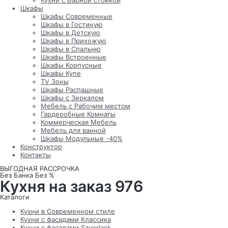
Кухни с Барной стойкой
Шкафы
Шкафы Современные
Шкафы в Гостиную
Шкафы в Детскую
Шкафы в Прихожую
Шкафы в Спальню
Шкафы Встроенные
Шкафы Корпусные
Шкафы Купе
TV Зоны
Шкафы Распашные
Шкафы с Зеркалом
Мебель с Рабочим местом
Гардеробные Комнаты
Коммерческая Мебель
Мебель для ванной
Шкафы Модульные -40%
Конструктор
Контакты
ВЫГОДНАЯ РАССРОЧКА
Без Банка Без %
Кухня на заказ 976
Каталоги
Кухни в Современном стиле
Кухни с фасадами Классика
Кухни с фасадами Sayerlack